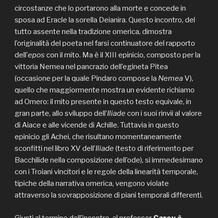
circostanze che lo portarono alla morte e concede in
sposa ad Eracle la sorella Deianira. Questo incontro, del
tutto assente nella tradizione omerica, dimostra
l’originalità del poeta nel farsi continuatore del rapporto
dell’
epos
con il mito. Ma è il XIII epinicio, composto per la
vittoria Nemea nel pancrazio dell’egineta Pitea
(occasione per la quale Pindaro compose la
Nemea
V),
quello che maggiormente mostra un evidente richiamo
ad Omero: il mito presente in questo testo equivale, in
gran parte, allo sviluppo dell’
Iliade
con i suoi rinvii al valore
di Aiace e alle vicende di Achille. Tuttavia in questo
epinicio gli Achei, che risultano momentaneamente
sconfitti nel libro XV dell’
Iliade
(testo di riferimento per
Bacchilide nella composizione dell’ode)
,
si immedesimano
con i Troiani vincitori e le regole della linearità temporale,
tipiche della narrativa omerica, vengono violate
attraverso la sovrapposizione di piani temporali differenti.
Giunti al termine dell’incontro, al professor
Carey è