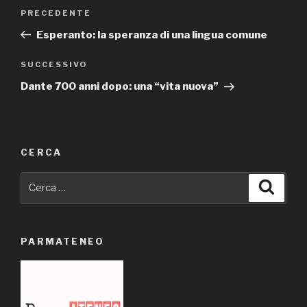
Navigazione
Articolo
PRECEDENTE
articoli
precedente:
Esperanto: la speranza di una lingua comune
Articolo
SUCCESSIVO
successivo
Dante 700 anni dopo: una “vita nuova”
CERCA
Cerca:
Cerca
PARMATENEO