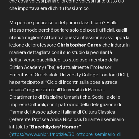
che cosa volessi parlare, di come volessi farlo; tutto ciò
che importava era di chi tu fossi amico.
Ma perché parlare solo del primo classificato? E allo
stesso modo perché parlare solo dei poeti ufficiali, quelli
ritenuti migliori? Attorno a questa riflessione si sviluppa la
lezione del professore
Christopher Carey
che indaga in
maniera dettagliata con il suo studio la peculiarità
dell’universo bacchilideo. Lo studioso, membro della
British Academy (Fba) ed attualmente Professor
Emeritus of Greek alolo University College London (UCL),
ha partecipato al “Ciclo di incontri sulla poesia greca
arcaica” organizzato dall’Università di Parma –
Dipartimento di Discipline Umanistiche, Sociali e delle
Imprese Culturali, con il patrocino della delegazione di
Parma dell’Associazione Italiana di Cultura Classica
(referente Prof.ssa Anika Nicolosi). Durante il seminario
intitolato “
Bacchilydes’ Homer”
(
https://www.unipr.it/notizie/30-ottobre-seminario-di-