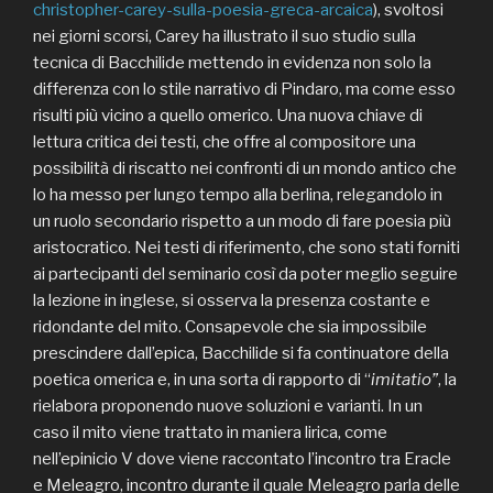
christopher-carey-sulla-poesia-greca-arcaica
), svoltosi
nei giorni scorsi, Carey ha illustrato il suo studio sulla
tecnica di Bacchilide mettendo in evidenza non solo la
differenza con lo stile narrativo di Pindaro, ma come esso
risulti più vicino a quello omerico. Una nuova chiave di
lettura critica dei testi, che offre al compositore una
possibilità di riscatto nei confronti di un mondo antico che
lo ha messo per lungo tempo alla berlina, relegandolo in
un ruolo secondario rispetto a un modo di fare poesia più
aristocratico. Nei testi di riferimento, che sono stati forniti
ai partecipanti del seminario così da poter meglio seguire
la lezione in inglese, si osserva la presenza costante e
ridondante del mito. Consapevole che sia impossibile
prescindere dall’epica, Bacchilide si fa continuatore della
poetica omerica e, in una sorta di rapporto di “
imitatio”
, la
rielabora proponendo nuove soluzioni e varianti. In un
caso il mito viene trattato in maniera lirica, come
nell’epinicio V dove viene raccontato l’incontro tra Eracle
e Meleagro, incontro durante il quale Meleagro parla delle