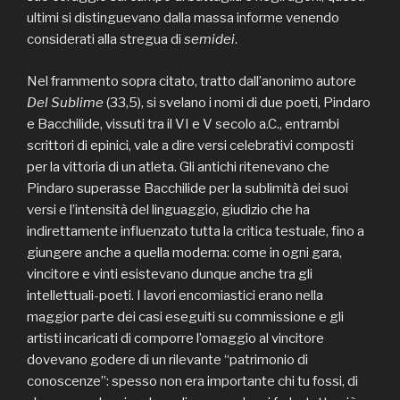
ultimi si distinguevano dalla massa informe venendo
considerati alla stregua di
semidei
.
Nel frammento sopra citato, tratto dall’anonimo autore
Del Sublime
(33,5), si svelano i nomi di due poeti, Pindaro
e Bacchilide, vissuti tra il VI e V secolo a.C., entrambi
scrittori di epinici, vale a dire versi celebrativi composti
per la vittoria di un atleta. Gli antichi ritenevano che
Pindaro superasse Bacchilide per la sublimità dei suoi
versi e l’intensità del linguaggio, giudizio che ha
indirettamente influenzato tutta la critica testuale, fino a
giungere anche a quella moderna: come in ogni gara,
vincitore e vinti esistevano dunque anche tra gli
intellettuali-poeti. I lavori encomiastici erano nella
maggior parte dei casi eseguiti su commissione e gli
artisti incaricati di comporre l’omaggio al vincitore
dovevano godere di un rilevante “patrimonio di
conoscenze”: spesso non era importante chi tu fossi, di